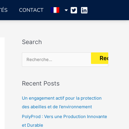
TÉS
CONTACT
Search
R
e
c
Recent Posts
h
e
Un engagement actif pour la protection
r
des abeilles et de l’environnement
c
PolyProd : Vers une Production Innovante
h
et Durable