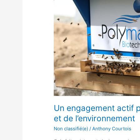
protection
des
abeilles
et
de
l’environnement
Un engagement actif po
et de l’environnement
Non classifié(e)
/
Anthony Courtois